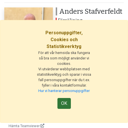
Anders Stafverfeldt
Försäljning
08-545 870 60
Personuppgifter,
salj@positionett.se
Cookies och
Statistikverktyg
För att vår hemsida ska fungera
så bra som möjligt använder vi
cookies.
Vi utvärderar webbplatsen med
statistikverktyg och sparar i vissa
fall personuppgifter när du t.ex.
fyller i våra kontaktformulär.
Hur vi hanterar personuppgifter
Utgivare
OK
© 2026 PositionEtt AB
Fjärrhjälp
Hämta Teamviewer