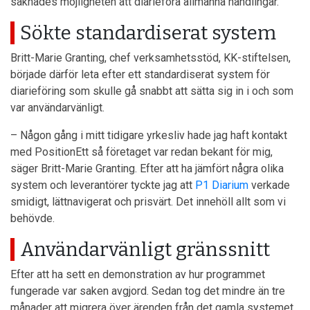
saknades möjligheten att diarieföra allmänna handlingar.
Sökte standardiserat system
Britt-Marie Granting, chef verksamhetsstöd, KK-stiftelsen,
började därför leta efter ett standardiserat system för
diarieföring som skulle gå snabbt att sätta sig in i och som
var användarvänligt.
– Någon gång i mitt tidigare yrkesliv hade jag haft kontakt
med PositionEtt så företaget var redan bekant för mig,
säger Britt-Marie Granting. Efter att ha jämfört några olika
system och leverantörer tyckte jag att
P1 Diarium
verkade
smidigt, lättnavigerat och prisvärt. Det innehöll allt som vi
behövde.
Användarvänligt gränssnitt
Efter att ha sett en demonstration av hur programmet
fungerade var saken avgjord. Sedan tog det mindre än tre
månader att migrera över ärenden från det gamla systemet