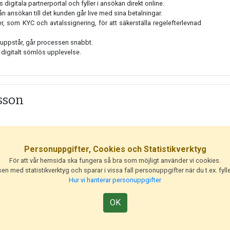
igitala partnerportal och fyller i ansökan direkt online.
rån ansökan till det kunden går live med sina betalningar.
 som KYC och avtalssignering, för att säkerställa regelefterlevnad
 uppstår, går processen snabbt.
 digitalt sömlös upplevelse.
sson
Personuppgifter, Cookies och Statistikverktyg
För att vår hemsida ska fungera så bra som möjligt använder vi cookies.
n med statistikverktyg och sparar i vissa fall personuppgifter när du t.ex. fylle
Hur vi hanterar personuppgifter
OK