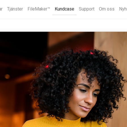
ar
Tjänster
FileMaker™
Kundcase
Support
Om oss
Nyh