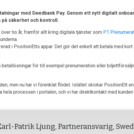
talningar med Swedbank Pay. Genom ett nytt digitalt onboa
a på säkerhet och kontroll.
er tio år, framför allt kring digitala tjänster som
P1 Prenumerat
kunderna.
grerad i PositionEtts appar. Det gör det enkelt att betala med kort
 betallösningar för till exempel prenumeration eller biljettförsä
, men nu har vi förenklat flödet. Istället skickar PositionEtt en 
lja hela processen i portalen, och vi har direktkontakt med kunden
Karl-Patrik Ljung, Partneransvarig, Swe