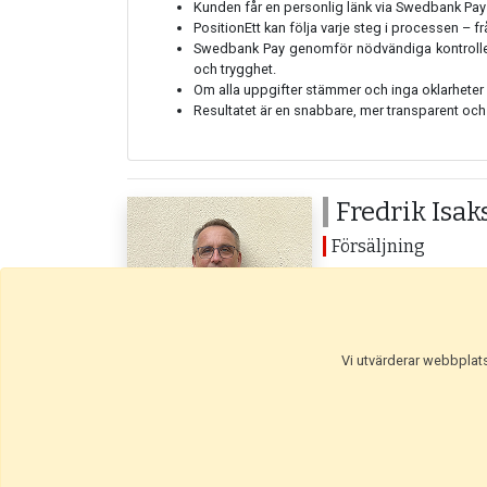
Kunden får en personlig länk via Swedbank Pays d
PositionEtt kan följa varje steg i processen – f
Swedbank Pay genomför nödvändiga kontroller,
och trygghet.
Om alla uppgifter stämmer och inga oklarheter
Resultatet är en snabbare, mer transparent och
Fredrik Isak
Försäljning
08-545 870 53
salj@positionett.se
Vi utvärderar webbplatse