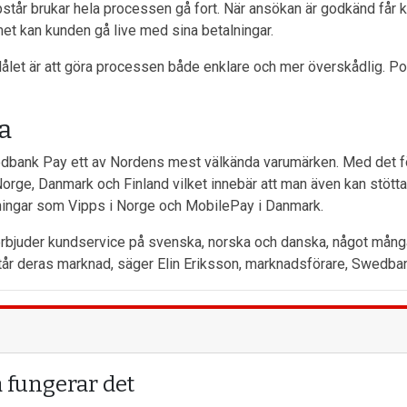
ppstår brukar hela processen gå fort. När ansökan är godkänd får k
met kan kunden gå live med sina betalningar.
 Målet är att göra processen både enklare och mer överskådlig. Po
a
bank Pay ett av Nordens mest välkända varumärken. Med det föl
Norge, Danmark och Finland vilket innebär att man även kan stötta
sningar som Vipps i Norge och MobilePay i Danmark.
i erbjuder kundservice på svenska, norska och danska, något många
rstår deras marknad, säger Elin Eriksson, marknadsförare, Swedba
 fungerar det