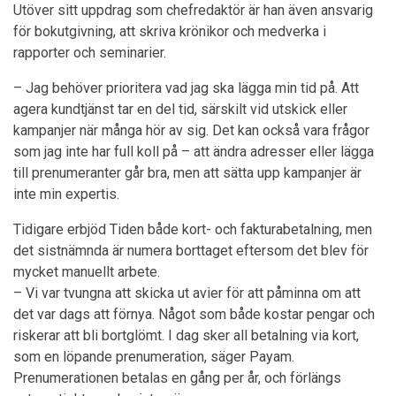
Utöver sitt uppdrag som chefredaktör är han även ansvarig
för bokutgivning, att skriva krönikor och medverka i
rapporter och seminarier.
– Jag behöver prioritera vad jag ska lägga min tid på. Att
agera kundtjänst tar en del tid, särskilt vid utskick eller
kampanjer när många hör av sig. Det kan också vara frågor
som jag inte har full koll på – att ändra adresser eller lägga
till prenumeranter går bra, men att sätta upp kampanjer är
inte min expertis.
Tidigare erbjöd Tiden både kort- och fakturabetalning, men
det sistnämnda är numera borttaget eftersom det blev för
mycket manuellt arbete.
– Vi var tvungna att skicka ut avier för att påminna om att
det var dags att förnya. Något som både kostar pengar och
riskerar att bli bortglömt. I dag sker all betalning via kort,
som en löpande prenumeration, säger Payam.
Prenumerationen betalas en gång per år, och förlängs