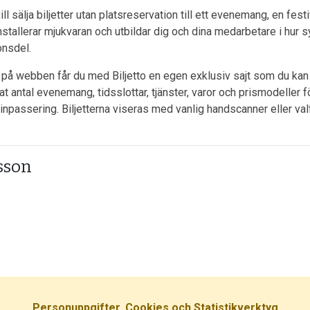
 sälja biljetter utan platsreservation till ett evenemang, en fest
nstallerar mjukvaran och utbildar dig och dina medarbetare i hur s
onsdel.
ster på webben får du med Biljetto en egen exklusiv sajt som du ka
antal evenemang, tidsslottar, tjänster, varor och prismodeller för 
npassering. Biljetterna viseras med vanlig handscanner eller val
sson
Personuppgifter, Cookies och Statistikverktyg