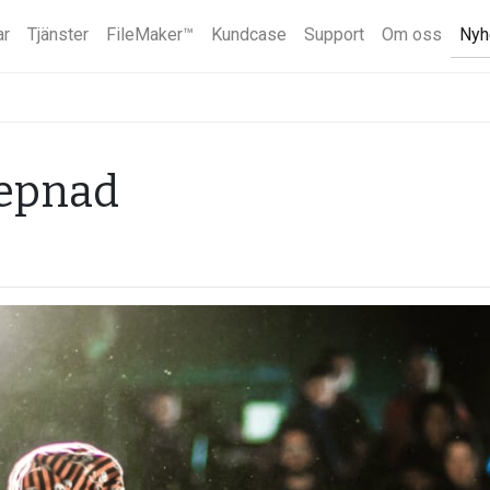
ar
Tjänster
FileMaker™
Kundcase
Support
Om oss
Nyh
skepnad