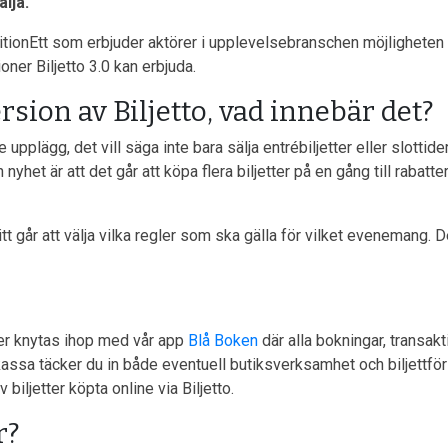
älja.
onEtt som erbjuder aktörer i upplevelsebranschen möjligheten att 
ner Biljetto 3.0 kan erbjuda.
sion av Biljetto, vad innebär det?
upplägg, det vill säga inte bara sälja entrébiljetter eller slotti
nyhet är att det går att köpa flera biljetter på en gång till rabatt
tt går att välja vilka regler som ska gälla för vilket evenemang. D
ler knytas ihop med vår app
Blå Boken
där alla bokningar, transak
ssa täcker du in både eventuell butiksverksamhet och biljettförs
 biljetter köpta online via Biljetto.
r?