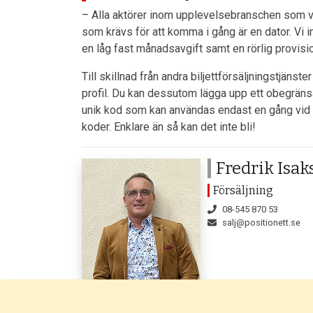
– Alla aktörer inom upplevelsebranschen som vill
som krävs för att komma i gång är en dator. Vi i
en låg fast månadsavgift samt en rörlig provisi
Till skillnad från andra biljettförsäljningstjän
profil. Du kan dessutom lägga upp ett obegränsat 
unik kod som kan användas endast en gång vid i
koder. Enklare än så kan det inte bli!
Fredrik Isak
Försäljning
08-545 870 53
salj@positionett.se