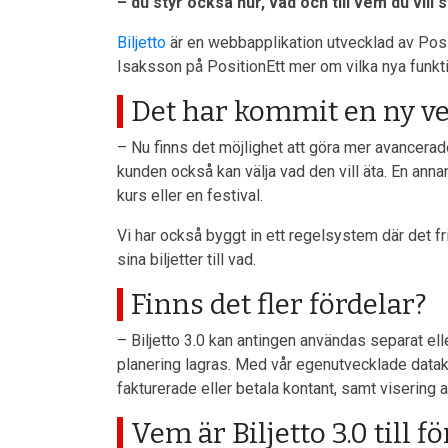
– du styr också hur, vad och till vem du vill s
Biljetto
är en webbapplikation utvecklad av Positi
Isaksson på PositionEtt mer om vilka nya funktio
Det har kommit en ny ver
– Nu finns det möjlighet att göra mer avancerade 
kunden också kan välja vad den vill äta. En annan 
kurs eller en festival.
Vi har också byggt in ett regelsystem där det fri
sina biljetter till vad.
Finns det fler fördelar?
– Biljetto 3.0 kan antingen användas separat el
planering lagras. Med vår egenutvecklade dataka
fakturerade eller betala kontant, samt visering av
Vem är Biljetto 3.0 till fö