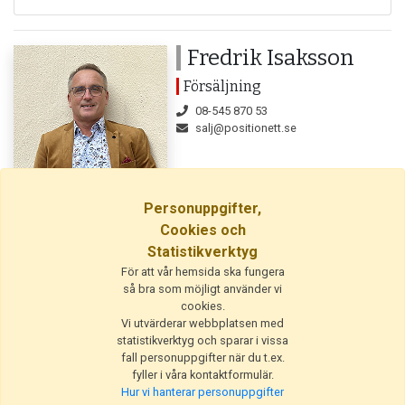
Fredrik Isaksson
Försäljning
08-545 870 53
salj@positionett.se
Personuppgifter,
Cookies och
Statistikverktyg
För att vår hemsida ska fungera
så bra som möjligt använder vi
Publicerad: 2025-05-13
cookies.
Vi utvärderar webbplatsen med
statistikverktyg och sparar i vissa
Utgivare
fall personuppgifter när du t.ex.
fyller i våra kontaktformulär.
© 2026 PositionEtt AB
Hur vi hanterar personuppgifter