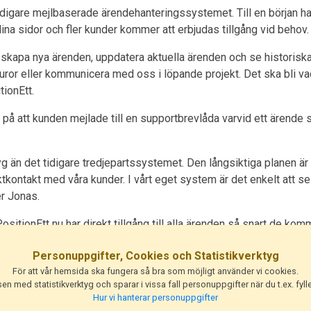
tidigare mejlbaserade ärendehanteringssystemet. Till en början har
Mina sidor och fler kunder kommer att erbjudas tillgång vid behov.
tt skapa nya ärenden, uppdatera aktuella ärenden och se historiska
turor eller kommunicera med oss i löpande projekt. Det ska bli va
ionEtt.
å att kunden mejlade till en supportbrevlåda varvid ett ärende
tyg än det tidigare tredjepartssystemet. Den långsiktiga planen är
ktkontakt med våra kunder. I vårt eget system är det enkelt att se hi
er Jonas.
ositionEtt nu har direkt tillgång till alla ärenden så snart de ko
t kunderna på så sätt ska få snabbare, mer adekvat hjälp.
Personuppgifter, Cookies och Statistikverktyg
ocessen. På det här sättet får vi fler ögon, fler händer och en t
För att vår hemsida ska fungera så bra som möjligt använder vi cookies.
are, för att få den assistans du behöver. När du behöver den.
n med statistikverktyg och sparar i vissa fall personuppgifter när du t.ex. fylle
Hur vi hanterar personuppgifter