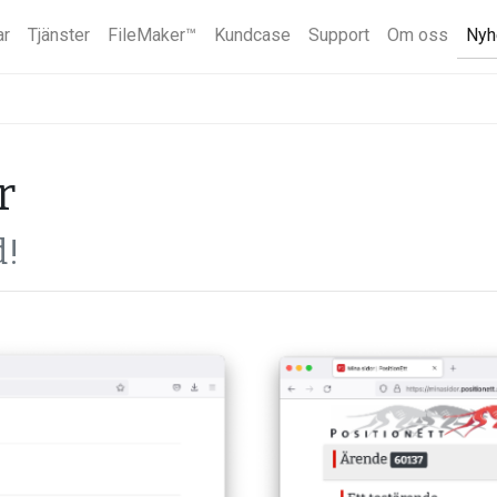
ar
Tjänster
FileMaker™
Kundcase
Support
Om oss
Nyh
r
d!