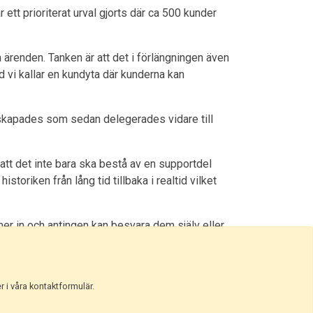
 ett prioriterat urval gjorts där ca 500 kunder
 ärenden. Tanken är att det i förlängningen även
d vi kallar en kundyta där kunderna kan
 skapades som sedan delegerades vidare till
 att det inte bara ska bestå av en supportdel
storiken från lång tid tillbaka i realtid vilket
mmer in och antingen kan besvara dem själv eller
ydligare kommunikationsstrategi. Som kund får du
r i våra kontaktformulär.