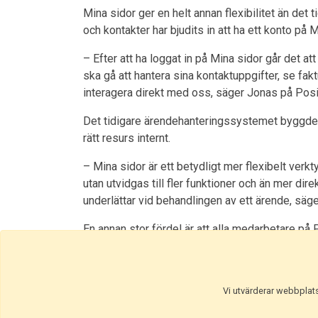
Mina sidor ger en helt annan flexibilitet än det 
och kontakter har bjudits in att ha ett konto på 
– Efter att ha loggat in på Mina sidor går det a
ska gå att hantera sina kontaktuppgifter, se fak
interagera direkt med oss, säger Jonas på Posit
Det tidigare ärendehanteringssystemet byggde p
rätt resurs internt.
– Mina sidor är ett betydligt mer flexibelt verk
utan utvidgas till fler funktioner och än mer dire
underlättar vid behandlingen av ett ärende, säg
En annan stor fördel är att alla medarbetare på P
komma med värdefull input. Förhoppningen är at
– Vi försöker helt enkelt kapa onödiga steg i pr
en VIP-ingång, en direktkanal till alla medarbet
Vi utvärderar webbplatse