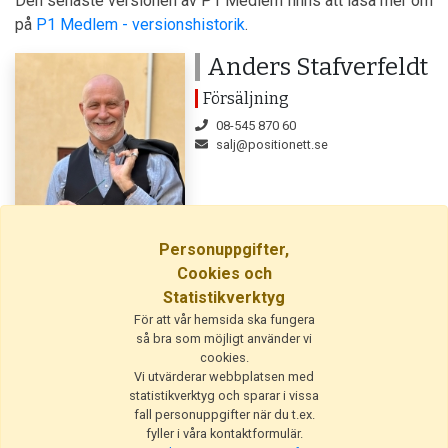
Den senaste versionen av P1 Medlem finns att läsa mer om
på
P1 Medlem - versionshistorik
.
Anders Stafverfeldt
Försäljning
08-545 870 60
salj@positionett.se
Personuppgifter,
Cookies och
Statistikverktyg
För att vår hemsida ska fungera
så bra som möjligt använder vi
Publicerad: 2025-03-06
cookies.
Vi utvärderar webbplatsen med
statistikverktyg och sparar i vissa
Utgivare
fall personuppgifter när du t.ex.
fyller i våra kontaktformulär.
© 2026 PositionEtt AB