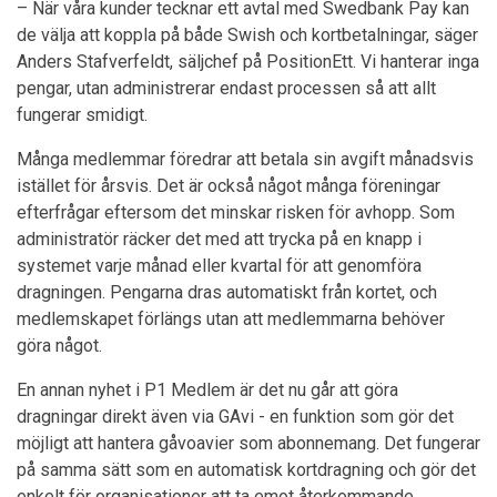
– När våra kunder tecknar ett avtal med Swedbank Pay kan
de välja att koppla på både Swish och kortbetalningar, säger
Anders Stafverfeldt, säljchef på PositionEtt. Vi hanterar inga
pengar, utan administrerar endast processen så att allt
fungerar smidigt.
Många medlemmar föredrar att betala sin avgift månadsvis
istället för årsvis. Det är också något många föreningar
efterfrågar eftersom det minskar risken för avhopp. Som
administratör räcker det med att trycka på en knapp i
systemet varje månad eller kvartal för att genomföra
dragningen. Pengarna dras automatiskt från kortet, och
medlemskapet förlängs utan att medlemmarna behöver
göra något.
En annan nyhet i P1 Medlem är det nu går att göra
dragningar direkt även via GAvi - en funktion som gör det
möjligt att hantera gåvoavier som abonnemang. Det fungerar
på samma sätt som en automatisk kortdragning och gör det
enkelt för organisationer att ta emot återkommande