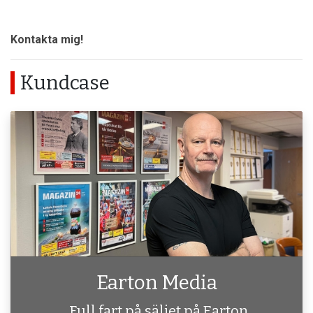
Kontakta mig!
Kundcase
Earton Media
Full fart på säljet på Earton