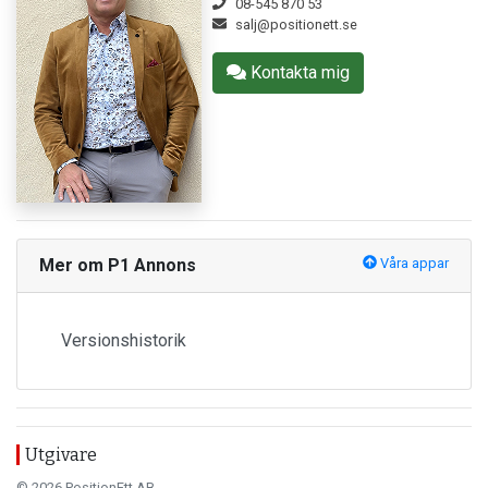
08-545 870 53
salj@positionett.se
Kontakta mig
Mer om P1 Annons
Våra appar
Versionshistorik
Utgivare
© 2026 PositionEtt AB