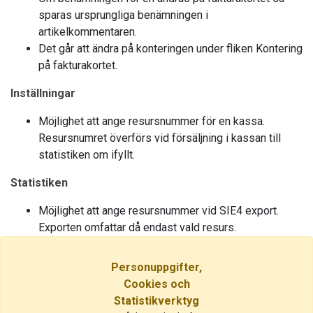
sparas ursprungliga benämningen i
artikelkommentaren.
Det går att ändra på konteringen under fliken Kontering
på fakturakortet.
Inställningar
Möjlighet att ange resursnummer för en kassa.
Resursnumret överförs vid försäljning i kassan till
statistiken om ifyllt.
Statistiken
Möjlighet att ange resursnummer vid SIE4 export.
Exporten omfattar då endast vald resurs.
Generellt
Personuppgifter,
Förbättrad hantering av felkontrollen för
Cookies och
epostadresser generellt i systemet. Betydligt mindre
Statistikverktyg