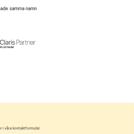
t hade samma namn
r i våra kontaktformulär.