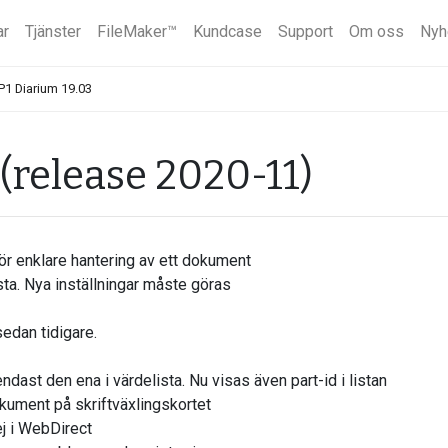
ar
Tjänster
FileMaker™
Kundcase
Support
Om oss
Nyh
P1 Diarium 19.03
 (release 2020-11)
ör enklare hantering av ett dokument
ta. Nya inställningar måste göras
edan tidigare.
ast den ena i värdelista. Nu visas även part-id i listan
kument på skriftväxlingskortet
j i WebDirect