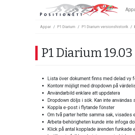
App
Appar
P1 Diarium
P1 Diarium versionshistorik
P1 Diarium 19.03
Lista över dokument finns med delad vy f
Kontonr möjligt med dropdown på värdelis
Användarbild enklare att uppdatera
Dropdown döljs i sök. Kan inte användas s
Koppla e-post i flytande fönster
Om två parter hette samma sak, visades end
Arbeta-behörigheten kunde inte infoga do
Klick på antal kopplade ärenden funkade e