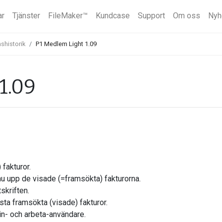
ar
Tjänster
FileMaker™
Kundcase
Support
Om oss
Nyh
shistorik
P1 Medlem Light 1.09
1.09
 fakturor.
nu upp de visade (=framsökta) fakturorna.
skriften.
osta framsökta (visade) fakturor.
in- och arbeta-användare.