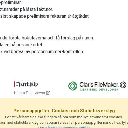
preliminär.
akturarader på låsta fakturor.
 sist skapade preliminära fakturan är åtgärdat.
va de första bokstäverna och få förslag på namn.
talen på personkortet.
-27 vid bortval av personnummer-kontrollen.
Fjärrhjälp
Hämta Teamviewer
Personuppgifter, Cookies och Statistikverktyg
För att vår hemsida ska fungera så bra som möjligt använder vi cookies.
n med statistikverktyg och sparar i vissa fall personuppgifter när du t.ex. fylle
Hur vi hanterar personuppgifter