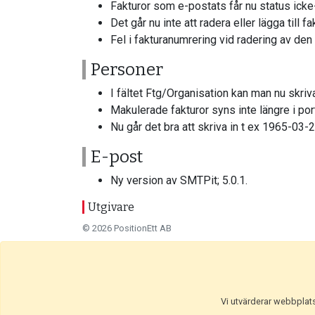
Fakturor som e-postats får nu status icke-
Det går nu inte att radera eller lägga till f
Fel i fakturanumrering vid radering av den
Personer
I fältet Ftg/Organisation kan man nu skri
Makulerade fakturor syns inte längre i por
Nu går det bra att skriva in t ex 1965-03
E-post
Ny version av SMTPit; 5.0.1.
Utgivare
© 2026 PositionEtt AB
Vi utvärderar webbplatse