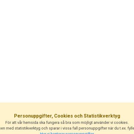
Personuppgifter, Cookies och Statistikverktyg
För att vår hemsida ska fungera så bra som möjligt använder vi cookies.
n med statistikverktyg och sparar i vissa fall personuppgifter när du t.ex. fylle
Hur vi hanterar personuppgifter