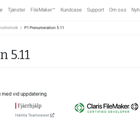
ar
Tjänster
FileMaker™
Kundcase
Support
Om oss
Nyh
nshistorik
P1 Prenumeration 5.11
 5.11
u med vid uppdatering.
Fjärrhjälp
Hämta Teamviewer