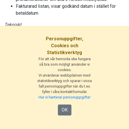
Fakturarad listan, visar godkänd datum i stället för
betaldatum
Tekniskt
Uppdatering av plugins
Personuppgifter,
Prestandaförbättringar.
Cookies och
Statistikverktyg
Rättat
För att vår hemsida ska fungera
så bra som möjligt använder vi
Sätt betaldagar till 0 på fakturan fungerade inte när
cookies.
man körde i skriptschemat "Hämta kortbetalningar".
Vi utvärderar webbplatsen med
statistikverktyg och sparar i vissa
Utgivare
fall personuppgifter när du t.ex.
fyller i våra kontaktformulär.
© 2026 PositionEtt AB
Hur vi hanterar personuppgifter
Fjärrhjälp
OK
Hämta Teamviewer