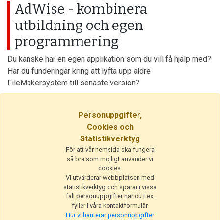
AdWise - kombinera
utbildning och egen
programmering
Du kanske har en egen applikation som du vill få hjälp med?
Har du funderingar kring att lyfta upp äldre
FileMakersystem till senaste version?
AdWise passar dig som är på en mer mer avancerad
Personuppgifter,
användarnivå eller som redan arbetar med
Cookies och
FileMakerutveckling. Vi kombinerar utbildningen parallellt
Statistikverktyg
med utveckling av ditt system. Mycket effektivt! Helt
För att vår hemsida ska fungera
skräddarsydd utbildning efter dina egna önskemål
så bra som möjligt använder vi
samtidigt som du förkovrar dig inom FileMakerområdet.
cookies.
Vi utvärderar webbplatsen med
statistikverktyg och sparar i vissa
Utgivare
fall personuppgifter när du t.ex.
fyller i våra kontaktformulär.
© 2026 PositionEtt AB
Hur vi hanterar personuppgifter